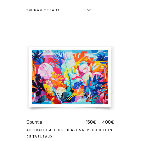
sur de magnifiques photos d’art de vacances.
TRI PAR DÉFAUT
150
€
–
400
€
Opuntia
ABSTRAIT
&
AFFICHE D'ART
&
REPRODUCTION
DE TABLEAUX