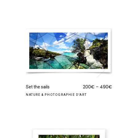
200
€
–
490
€
Set the sails
NATURE
&
PHOTOGRAPHIE D'ART